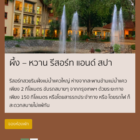
ผึ้ง – หวาน รีสอร์ท แอนด์ สปา
รีสอร์ทสวยริมฝั่งแม่น้ำแควใหญ่ ห่างจากสะพานข้ามแม่น้ำแคว
เพียง 2 กิโลเมตร ขับรถสบายๆ จากกรุงเทพฯ ด้วยระยะทาง
เพียง 150 กิโลเมตร หรือโดยสารรถประจำทาง หรือ โดยรถไฟ ก็
สะดวกสบายไม่แพ้กัน
ผึ้ง-หวาน รีสอร์ท แอนด์ สปา
รายล้อมด้วยธรรมชาติอันร่มรื่น
จองห้องพัก
ด้วยพรรณไม้ต่างๆ และทัศนียภาพของแม่น้ำแควใหญ่ นอก
เหนือจากบริการห้องพัก และ สิ่งอำนวยความสะดวกครบครัน