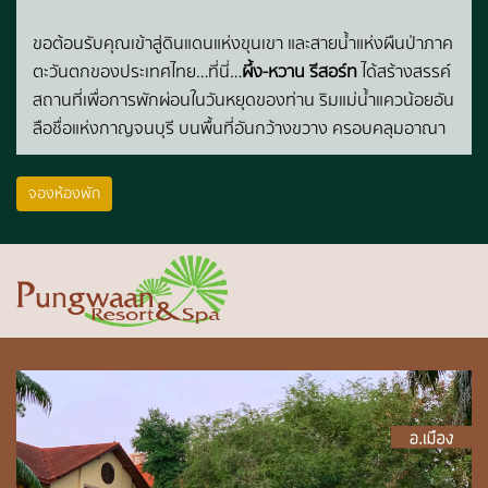
ขอต้อนรับคุณเข้าสู่ดินแดนแห่งขุนเขา และสายน้ำแห่งผืนป่าภาค
ตะวันตกของประเทศไทย…ที่นี่…
ผึ้ง-หวาน รีสอร์ท
ได้สร้างสรรค์
สถานที่เพื่อการพักผ่อนในวันหยุดของท่าน ริมแม่น้ำแควน้อยอัน
ลือชื่อแห่งกาญจนบุรี บนพื้นที่อันกว้างขวาง ครอบคลุมอาณา
บริเวณถึง 300 ไร่ ประกอบไปด้วยห้องพัก และกิจกรรมต่างๆ
เพื่อความสุข สนุกสนานของท่าน
จองห้องพัก
ผึ้ง-หวาน รีสอร์ท
อยู่ห่างจากกรุงเทพฯเพียง 190 กิโลเมตร และ
ห่างจากตัวเมืองกาญจนบุรีเพียง 55 กิโลเมตร ไม่ว่าท่านจะ
ต้องการสิ่งใดเป็นพิเศษ..ห้องพัก..อาหาร..กิจกรรม..ยานพาหนะ
หรืออื่นๆ เรายินดีตอบสนองความต้องการของท่าน เพราะทุก
ท่านคือคนพิเศษของเรา…